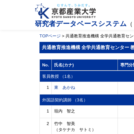
研究者データベースシステム
（
TOPページ
> 共通教育推進機構 全学共通教育セ
共通教育推進機構 全学共通教育センター 
No.
氏名(カナ)
専門分
客員教授 （1名）
1
東 あかね
外国語契約講師 （3名）
1
垣内 智之
2
竹中 智美
（タケナカ サトミ）