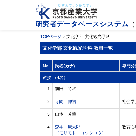
研究者データベースシステム
（
TOPページ
> 文化学部 文化観光学科
文化学部 文化観光学科 教員一覧
No.
氏名(カナ)
専門分
教授 （4名）
1
前田 尚武
2
寺岡 伸悟
社会学,
3
山本 芳華
4
森本 康太郎
教育心
（モリモト コウタロウ）