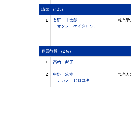
講師 （1名）
1
奥野 圭太朗
観光学,
（オクノ ケイタロウ）
客員教授 （2名）
1
髙﨑 邦子
2
中野 宏幸
観光人
（ナカノ ヒロユキ）