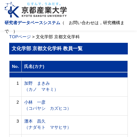
研究者データベースシステム
（ お問い合わせは，研究機構ま
で ）
TOPページ
> 文化学部 京都文化学科
文化学部 京都文化学科 教員一覧
No.
氏名(カナ)
1
加野 まきみ
（カノ マキミ）
2
小林 一彦
（コバヤシ カズヒコ）
3
灘本 昌久
（ナダモト マサヒサ）