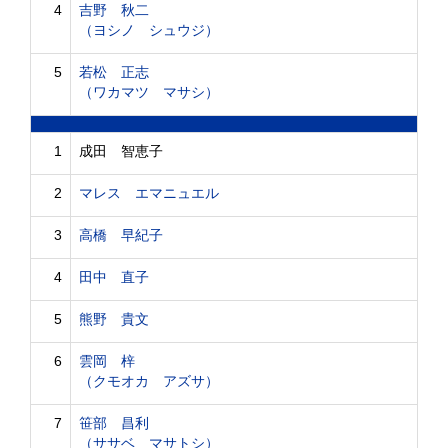
4
吉野 秋二
（ヨシノ シュウジ）
5
若松 正志
（ワカマツ マサシ）
1
成田 智恵子
2
マレス エマニュエル
3
高橋 早紀子
4
田中 直子
5
熊野 貴文
6
雲岡 梓
（クモオカ アズサ）
7
笹部 昌利
（ササベ マサトシ）