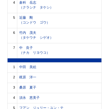
4
倉科 岳志
（クラシナ タケシ）
5
近藤 剛
（コンドウ ゴウ）
6
竹内 茂夫
（タケウチ シゲオ）
7
中 良子
（ナカ リヨウコ）
1
中田 美絵
2
梶原 洋一
3
桑原 夏子
4
須永 恵美子
5
フアン ジュリー・ユン・テ