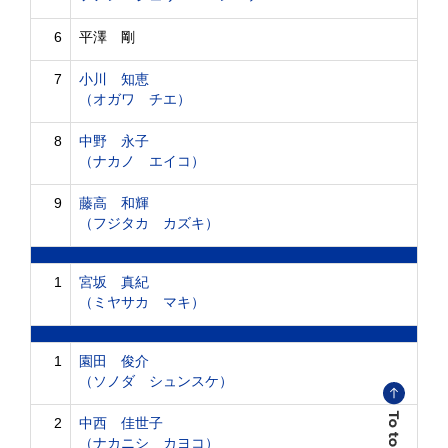
6
平澤 剛
7
小川 知恵
（オガワ チエ）
8
中野 永子
（ナカノ エイコ）
9
藤高 和輝
（フジタカ カズキ）
1
宮坂 真紀
（ミヤサカ マキ）
1
園田 俊介
（ソノダ シュンスケ）
2
中西 佳世子
（ナカニシ カヨコ）