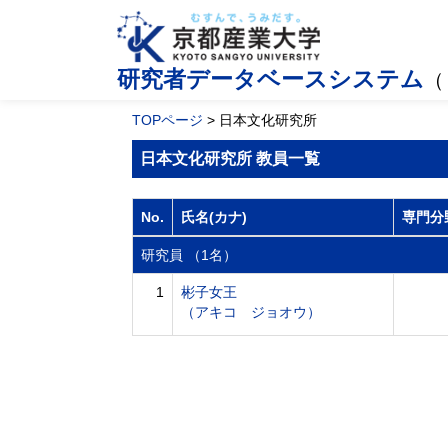
研究者データベースシステム
（
TOPページ
> 日本文化研究所
日本文化研究所 教員一覧
No.
氏名(カナ)
専門分
研究員 （1名）
1
彬子女王
（アキコ ジョオウ）