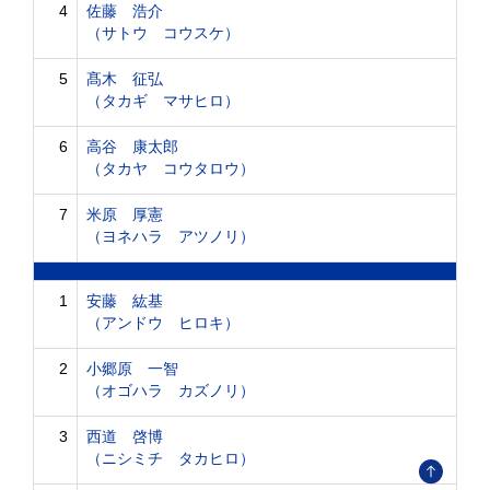
4
佐藤 浩介
（サトウ コウスケ）
5
髙木 征弘
（タカギ マサヒロ）
6
高谷 康太郎
（タカヤ コウタロウ）
7
米原 厚憲
（ヨネハラ アツノリ）
1
安藤 紘基
（アンドウ ヒロキ）
2
小郷原 一智
（オゴハラ カズノリ）
3
西道 啓博
（ニシミチ タカヒロ）