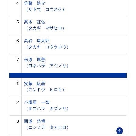
4
佐藤 浩介
（サトウ コウスケ）
5
髙木 征弘
（タカギ マサヒロ）
6
高谷 康太郎
（タカヤ コウタロウ）
7
米原 厚憲
（ヨネハラ アツノリ）
1
安藤 紘基
（アンドウ ヒロキ）
2
小郷原 一智
（オゴハラ カズノリ）
3
西道 啓博
（ニシミチ タカヒロ）