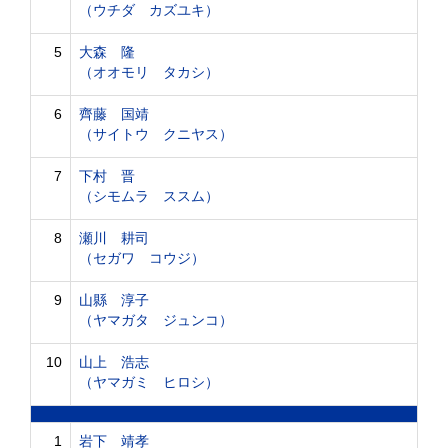
（ウチダ カズユキ）
5
大森 隆
（オオモリ タカシ）
6
齊藤 国靖
（サイトウ クニヤス）
7
下村 晋
（シモムラ ススム）
8
瀬川 耕司
（セガワ コウジ）
9
山縣 淳子
（ヤマガタ ジュンコ）
10
山上 浩志
（ヤマガミ ヒロシ）
1
岩下 靖孝