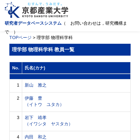
研究者データベースシステム
（ お問い合わせは，研究機構ま
で ）
TOPページ
> 理学部 物理科学科
理学部 物理科学科 教員一覧
No.
氏名(カナ)
1
新山 雅之
2
伊藤 豊
（イトウ ユタカ）
3
岩下 靖孝
（イワシタ ヤスタカ）
4
内田 和之