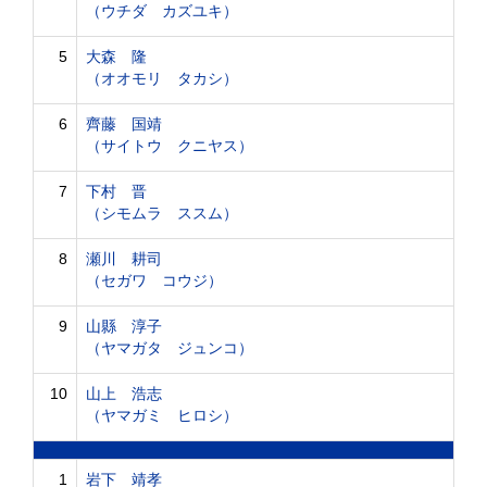
（ウチダ カズユキ）
5
大森 隆
（オオモリ タカシ）
6
齊藤 国靖
（サイトウ クニヤス）
7
下村 晋
（シモムラ ススム）
8
瀬川 耕司
（セガワ コウジ）
9
山縣 淳子
（ヤマガタ ジュンコ）
10
山上 浩志
（ヤマガミ ヒロシ）
1
岩下 靖孝