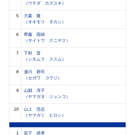
（ウチダ カズユキ）
5
大森 隆
（オオモリ タカシ）
6
齊藤 国靖
（サイトウ クニヤス）
7
下村 晋
（シモムラ ススム）
8
瀬川 耕司
（セガワ コウジ）
9
山縣 淳子
（ヤマガタ ジュンコ）
10
山上 浩志
（ヤマガミ ヒロシ）
1
岩下 靖孝