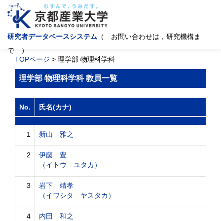
研究者データベースシステム
（ お問い合わせは，研究機構ま
で ）
TOPページ
> 理学部 物理科学科
理学部 物理科学科 教員一覧
No.
氏名(カナ)
1
新山 雅之
2
伊藤 豊
（イトウ ユタカ）
3
岩下 靖孝
（イワシタ ヤスタカ）
4
内田 和之