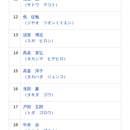
（サトウ マコト）
12
焦 従勉
（ジヤオ ツオンミイエン）
13
須賀 博志
（スガ ヒロシ）
14
髙嶌 英弘
（タカシマ ヒデヒロ）
15
高畠 淳子
（タカハタ ジュンコ）
16
滝田 豪
（タキダ ゴウ）
17
戸田 五郎
（トダ ゴロウ）
18
中井 歩