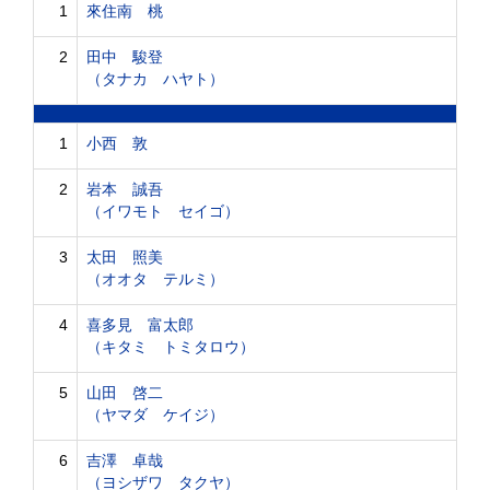
1
來住南 桃
2
田中 駿登
（タナカ ハヤト）
1
小西 敦
2
岩本 誠吾
（イワモト セイゴ）
3
太田 照美
（オオタ テルミ）
4
喜多見 富太郎
（キタミ トミタロウ）
5
山田 啓二
（ヤマダ ケイジ）
6
吉澤 卓哉
（ヨシザワ タクヤ）