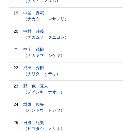
（ナカイ アユム）
19
中谷 真憲
（ナカタニ マサノリ）
20
中村 邦義
（ナカムラ クニヨシ）
21
中山 茂樹
（ナカヤマ シゲキ）
22
成田 秀樹
（ナリタ ヒデキ）
23
野一色 直人
（ノイシキ ナオト）
24
坂東 俊矢
（バンドウ トシヤ）
25
日渡 紀夫
（ヒワタシ ノリオ）