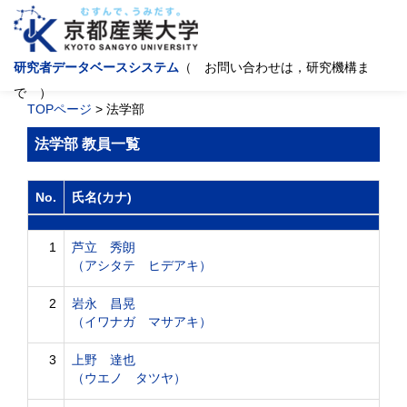
研究者データベースシステム
（ お問い合わせは，研究機構ま
で ）
TOPページ
> 法学部
法学部 教員一覧
No.
氏名(カナ)
1
芦立 秀朗
（アシタテ ヒデアキ）
2
岩永 昌晃
（イワナガ マサアキ）
3
上野 達也
（ウエノ タツヤ）