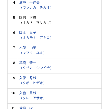
4
浦中 千佳央
（ウラナカ チカオ）
5
岡部 正勝
（オカベ マサカツ）
6
岡本 昌子
（オカモト アキコ）
7
木俣 由美
（キマタ ユミ）
8
草鹿 晋一
（クサカ シンイチ）
9
久保 秀雄
（クボ ヒデオ）
10
久禮 旦雄
（クレ アサオ）
11
佐藤 誠