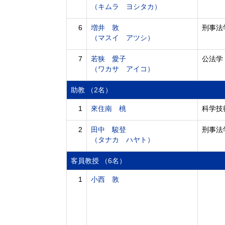
（キムラ ヨシタカ）
6
増井 敦
刑事法
（マスイ アツシ）
7
若狭 愛子
公法学
（ワカサ アイコ）
助教 （2名）
1
來住南 桃
科学技
2
田中 駿登
刑事法
（タナカ ハヤト）
客員教授 （6名）
1
小西 敦