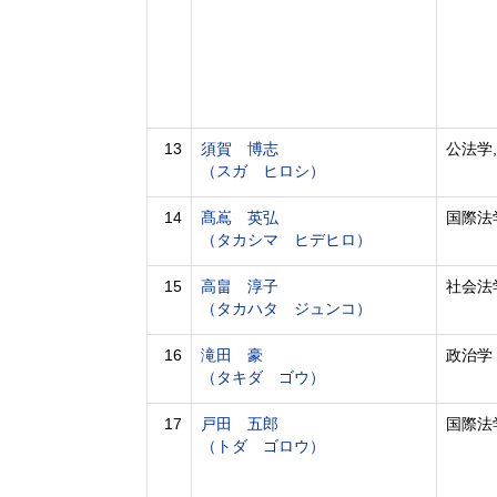
13
須賀 博志
公法学
（スガ ヒロシ）
14
髙嶌 英弘
国際法
（タカシマ ヒデヒロ）
15
高畠 淳子
社会法
（タカハタ ジュンコ）
16
滝田 豪
政治学
（タキダ ゴウ）
17
戸田 五郎
国際法
（トダ ゴロウ）