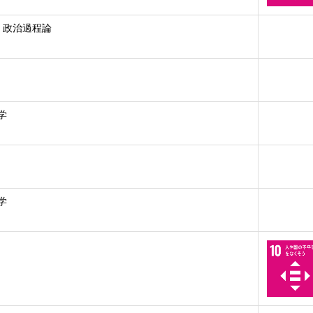
, 政治過程論
学
学