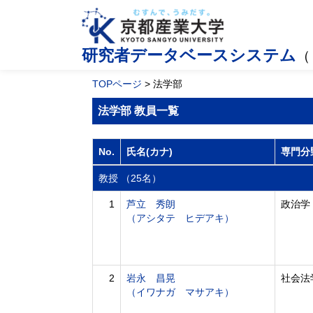
研究者データベースシステム
（
TOPページ
> 法学部
法学部 教員一覧
No.
氏名(カナ)
専門分
教授 （25名）
1
芦立 秀朗
政治学
（アシタテ ヒデアキ）
2
岩永 昌晃
社会法
（イワナガ マサアキ）