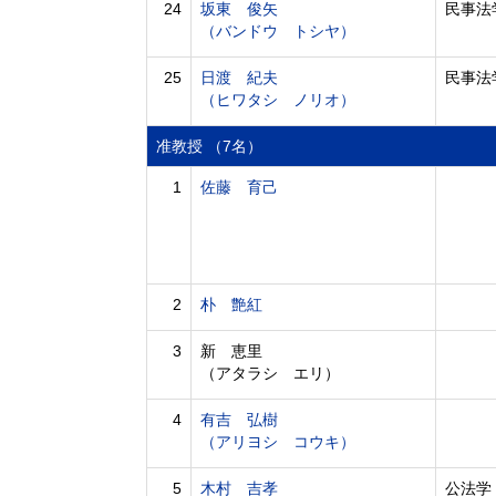
24
坂東 俊矢
民事法学
（バンドウ トシヤ）
25
日渡 紀夫
民事法
（ヒワタシ ノリオ）
准教授 （7名）
1
佐藤 育己
2
朴 艶紅
3
新 恵里
（アタラシ エリ）
4
有吉 弘樹
（アリヨシ コウキ）
5
木村 吉孝
公法学