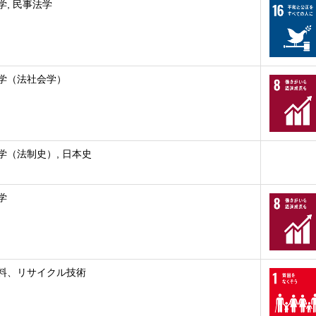
学, 民事法学
学（法社会学）
学（法制史）, 日本史
学
料、リサイクル技術