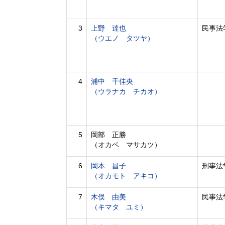
3
上野 達也
民事法
（ウエノ タツヤ）
4
浦中 千佳央
（ウラナカ チカオ）
5
岡部 正勝
（オカベ マサカツ）
6
岡本 昌子
刑事法
（オカモト アキコ）
7
木俣 由美
民事法学
（キマタ ユミ）