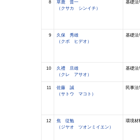
8
草鹿 晋一
基礎法
（クサカ シンイチ）
9
久保 秀雄
基礎法
（クボ ヒデオ）
10
久禮 旦雄
基礎法
（クレ アサオ）
11
佐藤 誠
民事法
（サトウ マコト）
12
焦 従勉
環境材
（ジヤオ ツオンミイエン）