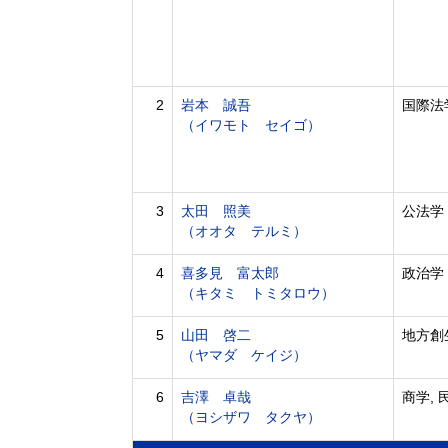
2
岩本 誠吾
国際法
（イワモト セイゴ）
3
太田 照美
公法学
（オオタ テルミ）
4
喜多見 富太郎
政治学
（キタミ トミタロウ）
5
山田 啓二
地方創
（ヤマダ ケイジ）
6
吉澤 卓哉
商学, 
（ヨシザワ タクヤ）