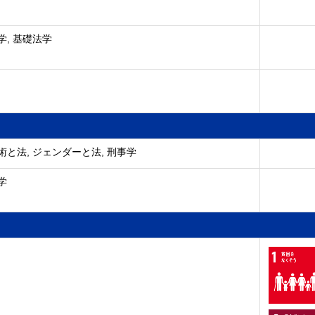
学, 基礎法学
術と法, ジェンダーと法, 刑事学
学