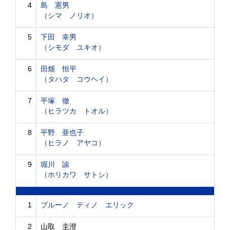
4
島 憲男
（シマ ノリオ）
5
下田 幸男
（シモダ ユキオ）
6
田畑 恒平
（タハタ コウヘイ）
7
平塚 徹
（ヒラツカ トオル）
8
平野 亜也子
（ヒラノ アヤコ）
9
堀川 諭
（ホリカワ サトシ）
1
ブルーノ ティノ エリック
2
山取 圭澄