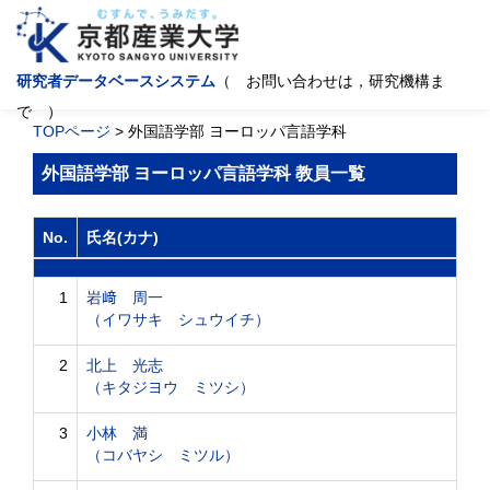
研究者データベースシステム
（ お問い合わせは，研究機構ま
で ）
TOPページ
> 外国語学部 ヨーロッパ言語学科
外国語学部 ヨーロッパ言語学科 教員一覧
No.
氏名(カナ)
1
岩﨑 周一
（イワサキ シュウイチ）
2
北上 光志
（キタジヨウ ミツシ）
3
小林 満
（コバヤシ ミツル）