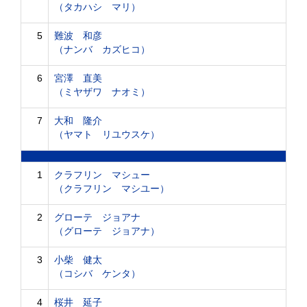
（タカハシ マリ）
5
難波 和彦
（ナンバ カズヒコ）
6
宮澤 直美
（ミヤザワ ナオミ）
7
大和 隆介
（ヤマト リユウスケ）
1
クラフリン マシュー
（クラフリン マシユー）
2
グローテ ジョアナ
（グローテ ジョアナ）
3
小柴 健太
（コシバ ケンタ）
4
桜井 延子