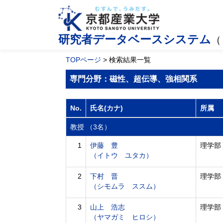
研究者データベースシステム
（
TOPページ
> 検索結果一覧
専門分野：磁性、超伝導、強相関系
No.
氏名(カナ)
所属
教授 （3名）
1
伊藤 豊
理学部
（イトウ ユタカ）
2
下村 晋
理学部
（シモムラ ススム）
3
山上 浩志
理学部
（ヤマガミ ヒロシ）