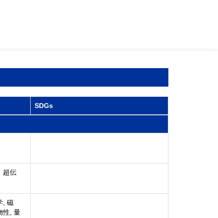
SDGs
、超伝
, 磁
性, 量