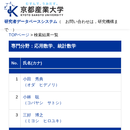
研究者データベースシステム
（ お問い合わせは，研究機構ま
で ）
TOPページ
> 検索結果一覧
専門分野：応用数学、統計数学
No.
氏名(カナ)
1
小田 秀典
（オダ ヒデノリ）
2
小林 聡
（コバヤシ サトシ）
3
三好 博之
（ミヨシ ヒロユキ）