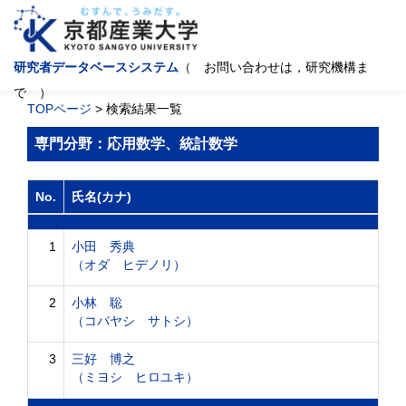
研究者データベースシステム
（ お問い合わせは，研究機構ま
で ）
TOPページ
> 検索結果一覧
専門分野：応用数学、統計数学
No.
氏名(カナ)
1
小田 秀典
（オダ ヒデノリ）
2
小林 聡
（コバヤシ サトシ）
3
三好 博之
（ミヨシ ヒロユキ）