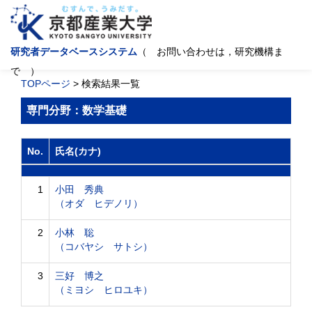
研究者データベースシステム
（ お問い合わせは，研究機構ま
で ）
TOPページ
> 検索結果一覧
専門分野：数学基礎
No.
氏名(カナ)
1
小田 秀典
（オダ ヒデノリ）
2
小林 聡
（コバヤシ サトシ）
3
三好 博之
（ミヨシ ヒロユキ）