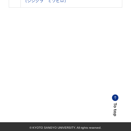
（シシクラ ミツヒロ）
© KYOTO SANGYO UNIVERSITY. All rights reserved.