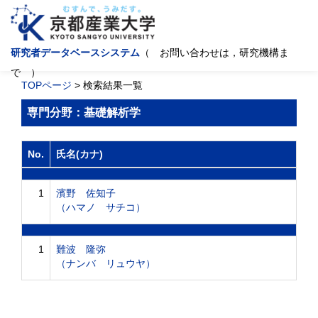
研究者データベースシステム
（ お問い合わせは，研究機構ま
で ）
TOPページ
> 検索結果一覧
専門分野：基礎解析学
No.
氏名(カナ)
1
濱野 佐知子
（ハマノ サチコ）
1
難波 隆弥
（ナンバ リュウヤ）