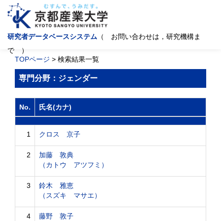
研究者データベースシステム
（ お問い合わせは，研究機構ま
で ）
TOPページ
> 検索結果一覧
専門分野：ジェンダー
No.
氏名(カナ)
1
クロス 京子
2
加藤 敦典
（カトウ アツフミ）
3
鈴木 雅恵
（スズキ マサエ）
4
藤野 敦子