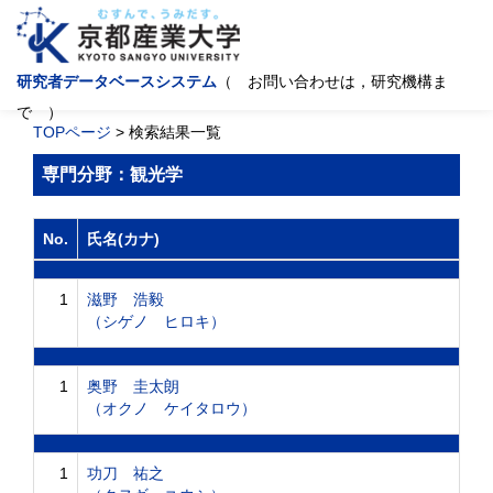
研究者データベースシステム
（ お問い合わせは，研究機構ま
で ）
TOPページ
> 検索結果一覧
専門分野：観光学
No.
氏名(カナ)
1
滋野 浩毅
（シゲノ ヒロキ）
1
奥野 圭太朗
（オクノ ケイタロウ）
1
功刀 祐之