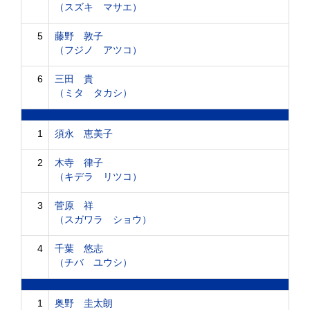
（スズキ マサエ）
5
藤野 敦子
（フジノ アツコ）
6
三田 貴
（ミタ タカシ）
1
須永 恵美子
2
木寺 律子
（キデラ リツコ）
3
菅原 祥
（スガワラ ショウ）
4
千葉 悠志
（チバ ユウシ）
1
奥野 圭太朗