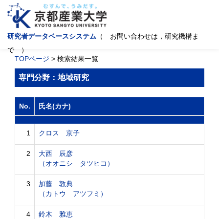
研究者データベースシステム
（ お問い合わせは，研究機構ま
で ）
TOPページ
> 検索結果一覧
専門分野：地域研究
No.
氏名(カナ)
1
クロス 京子
2
大西 辰彦
（オオニシ タツヒコ）
3
加藤 敦典
（カトウ アツフミ）
4
鈴木 雅恵