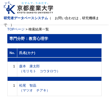
研究者データベースシステム
（ お問い合わせは，研究機構ま
で ）
TOPページ
> 検索結果一覧
専門分野：教育心理学
No.
氏名(カナ)
1
森本 康太郎
（モリモト コウタロウ）
1
松尾 智晶
（マツオ チアキ）