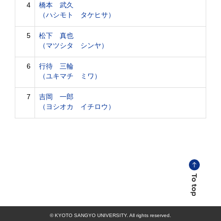
4
橋本 武久
（ハシモト タケヒサ）
5
松下 真也
（マツシタ シンヤ）
6
行待 三輪
（ユキマチ ミワ）
7
吉岡 一郎
（ヨシオカ イチロウ）
© KYOTO SANGYO UNIVERSITY. All rights reserved.