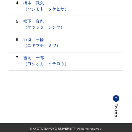
4
橋本 武久
（ハシモト タケヒサ）
5
松下 真也
（マツシタ シンヤ）
6
行待 三輪
（ユキマチ ミワ）
7
吉岡 一郎
（ヨシオカ イチロウ）
© KYOTO SANGYO UNIVERSITY. All rights reserved.