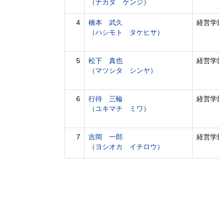
（ナカダ ケンジ）
4
橋本 武久
経営学
（ハシモト タケヒサ）
5
松下 真也
経営学
（マツシタ シンヤ）
6
行待 三輪
経営学
（ユキマチ ミワ）
7
吉岡 一郎
経営学
（ヨシオカ イチロウ）