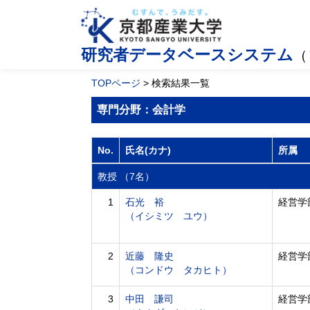
研究者データベースシステム
（
TOPページ
> 検索結果一覧
専門分野：会計学
No.
氏名(カナ)
所属
教授 （7名）
1
石光 裕
経営学
（イシミツ ユウ）
2
近藤 隆史
経営学
（コンドウ タカヒト）
3
中田 謙司
経営学