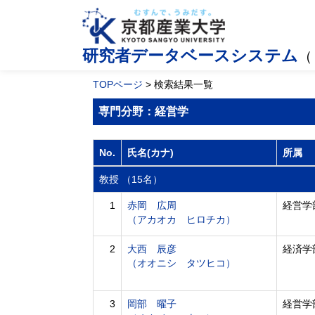
研究者データベースシステム
（
TOPページ
> 検索結果一覧
専門分野：経営学
No.
氏名(カナ)
所属
教授 （15名）
1
赤岡 広周
経営学
（アカオカ ヒロチカ）
2
大西 辰彦
経済学
（オオニシ タツヒコ）
3
岡部 曜子
経営学