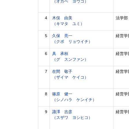
（オカベ ヨウコ）
4
木俣 由美
法学部
（キマタ ユミ）
5
久保 亮一
経営学
（クボ リョウイチ）
6
具 承桓
経営学
（グ スンファン）
7
在間 敬子
経営学
（ザイマ ケイコ）
8
篠原 健一
経営学
（シノハラ ケンイチ）
9
諏澤 吉彦
経営学
（スザワ ヨシヒコ）