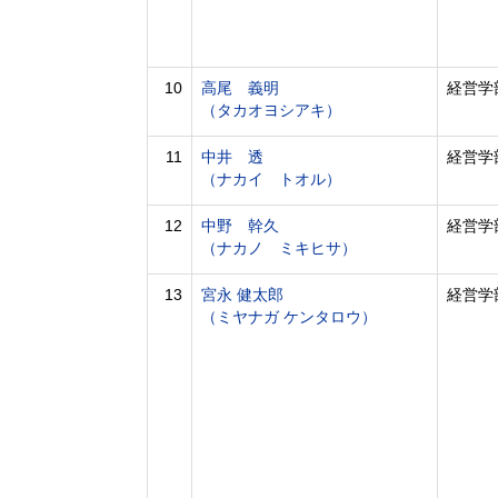
10
高尾 義明
経営学
（タカオヨシアキ）
11
中井 透
経営学
（ナカイ トオル）
12
中野 幹久
経営学
（ナカノ ミキヒサ）
13
宮永 健太郎
経営学
（ミヤナガ ケンタロウ）