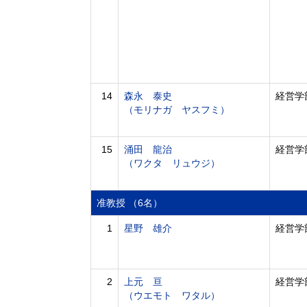
14
森永 泰史
経営学
（モリナガ ヤスフミ）
15
涌田 龍治
経営学
（ワクタ リュウジ）
准教授 （6名）
1
星野 雄介
経営学
2
上元 亘
経営学
（ウエモト ワタル）