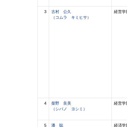
3
古村 公久
経営学
（コムラ キミヒサ）
4
柴野 良美
経営学
（シバノ ヨシミ）
5
潘 聡
経済学