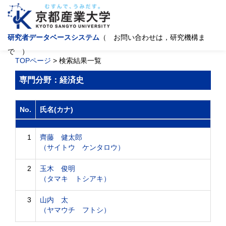
研究者データベースシステム
（ お問い合わせは，研究機構ま
で ）
TOPページ
> 検索結果一覧
専門分野：経済史
No.
氏名(カナ)
1
齊藤 健太郎
（サイトウ ケンタロウ）
2
玉木 俊明
（タマキ トシアキ）
3
山内 太
（ヤマウチ フトシ）