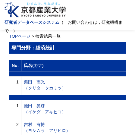
研究者データベースシステム
（ お問い合わせは，研究機構ま
で ）
TOPページ
> 検索結果一覧
専門分野：経済統計
No.
氏名(カナ)
1
栗田 高光
（クリタ タカミツ）
1
池田 晃彦
（イケダ アキヒコ）
2
吉村 有博
（ヨシムラ アリヒロ）