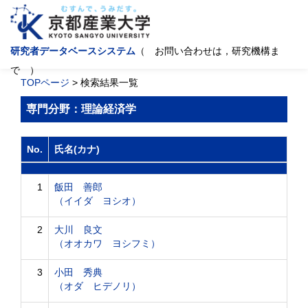
研究者データベースシステム
（ お問い合わせは，研究機構ま
で ）
TOPページ
> 検索結果一覧
専門分野：理論経済学
No.
氏名(カナ)
1
飯田 善郎
（イイダ ヨシオ）
2
大川 良文
（オオカワ ヨシフミ）
3
小田 秀典
（オダ ヒデノリ）