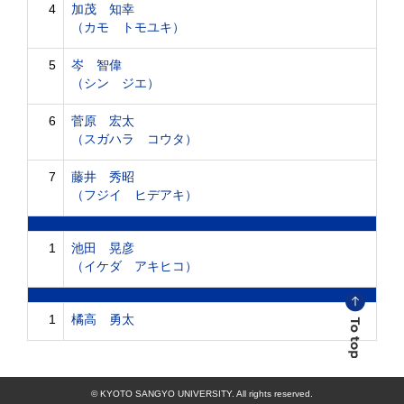
4
加茂 知幸
（カモ トモユキ）
5
岑 智偉
（シン ジエ）
6
菅原 宏太
（スガハラ コウタ）
7
藤井 秀昭
（フジイ ヒデアキ）
1
池田 晃彦
（イケダ アキヒコ）
1
橘高 勇太
© KYOTO SANGYO UNIVERSITY. All rights reserved.