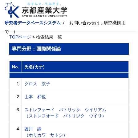
研究者データベースシステム
（ お問い合わせは，研究機構ま
で ）
TOPページ
> 検索結果一覧
専門分野：国際関係論
No.
氏名(カナ)
1
クロス 京子
2
山本 和也
3
ストレフォード パトリック ウイリアム
（ストレフオード パトリツク ウイリ）
4
堀川 諭
（ホリカワ サトシ）