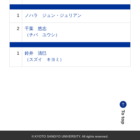
1
ノハラ ジュン・ジュリアン
2
千葉 悠志
（チバ ユウシ）
1
鈴井 清巳
（スズイ キヨミ）
© KYOTO SANGYO UNIVERSITY. All rights reserved.