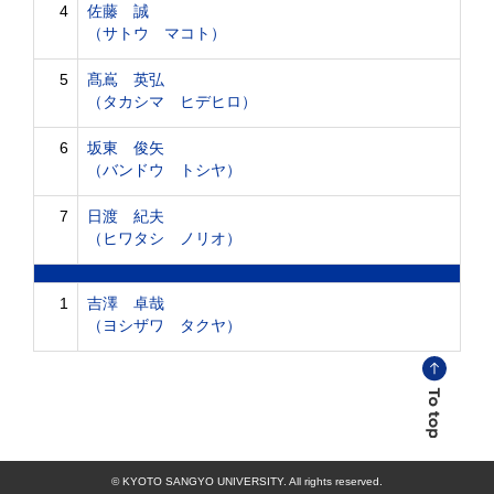
4
佐藤 誠
（サトウ マコト）
5
髙嶌 英弘
（タカシマ ヒデヒロ）
6
坂東 俊矢
（バンドウ トシヤ）
7
日渡 紀夫
（ヒワタシ ノリオ）
1
吉澤 卓哉
（ヨシザワ タクヤ）
© KYOTO SANGYO UNIVERSITY. All rights reserved.