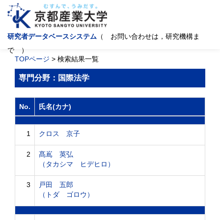
研究者データベースシステム
（ お問い合わせは，研究機構ま
で ）
TOPページ
> 検索結果一覧
専門分野：国際法学
No.
氏名(カナ)
1
クロス 京子
2
髙嶌 英弘
（タカシマ ヒデヒロ）
3
戸田 五郎
（トダ ゴロウ）