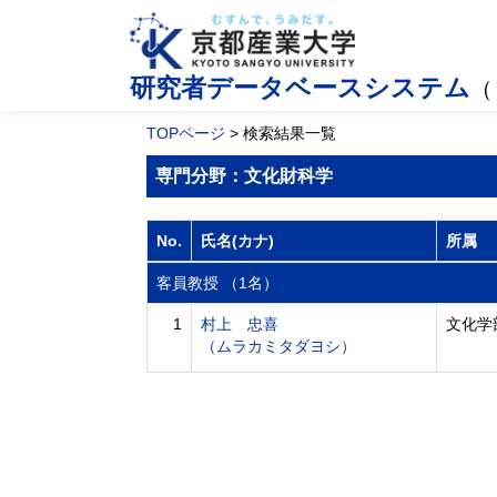
研究者データベースシステム
（
TOPページ
> 検索結果一覧
専門分野：文化財科学
No.
氏名(カナ)
所属
客員教授 （1名）
1
村上 忠喜
文化学
（ムラカミタダヨシ）