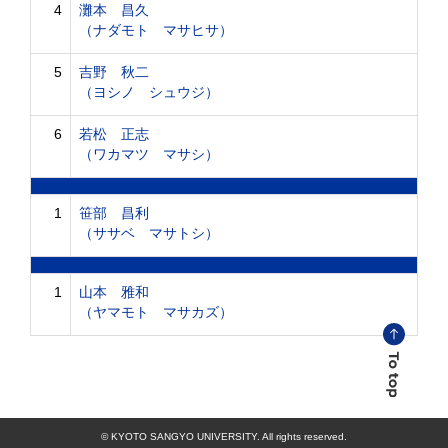
4
灘本 昌久
（ナダモト マサヒサ）
5
吉野 秋二
（ヨシノ シュウジ）
6
若松 正志
（ワカマツ マサシ）
1
笹部 昌利
（ササベ マサトシ）
1
山本 雅和
（ヤマモト マサカズ）
© KYOTO SANGYO UNIVERSITY. All rights reserved.