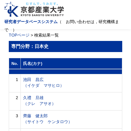
研究者データベースシステム
（ お問い合わせは，研究機構ま
で ）
TOPページ
> 検索結果一覧
専門分野：日本史
No.
氏名(カナ)
1
池田 昌広
（イケダ マサヒロ）
2
久禮 旦雄
（クレ アサオ）
3
齊藤 健太郎
（サイトウ ケンタロウ）