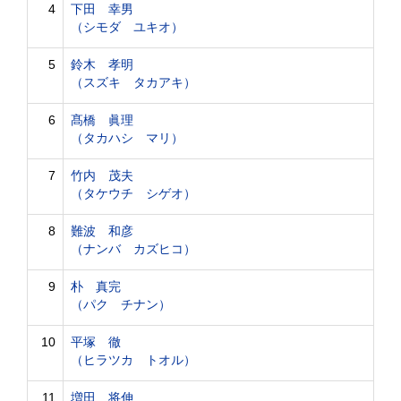
4
下田 幸男
（シモダ ユキオ）
5
鈴木 孝明
（スズキ タカアキ）
6
髙橋 眞理
（タカハシ マリ）
7
竹内 茂夫
（タケウチ シゲオ）
8
難波 和彦
（ナンバ カズヒコ）
9
朴 真完
（パク チナン）
10
平塚 徹
（ヒラツカ トオル）
11
増田 将伸