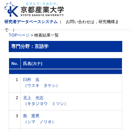
研究者データベースシステム
（ お問い合わせは，研究機構ま
で ）
TOPページ
> 検索結果一覧
専門分野：言語学
No.
氏名(カナ)
1
臼杵 岳
（ウスキ タケシ）
2
北上 光志
（キタジヨウ ミツシ）
3
島 憲男
（シマ ノリオ）