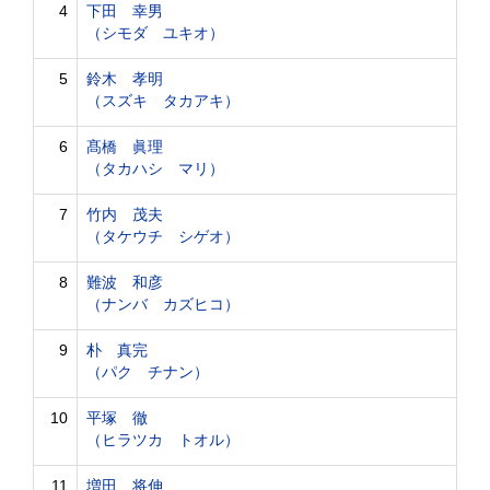
4
下田 幸男
（シモダ ユキオ）
5
鈴木 孝明
（スズキ タカアキ）
6
髙橋 眞理
（タカハシ マリ）
7
竹内 茂夫
（タケウチ シゲオ）
8
難波 和彦
（ナンバ カズヒコ）
9
朴 真完
（パク チナン）
10
平塚 徹
（ヒラツカ トオル）
11
増田 将伸