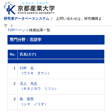
研究者データベースシステム
（ お問い合わせは，研究機構ま
で ）
TOPページ
> 検索結果一覧
専門分野：言語学
No.
氏名(カナ)
1
臼杵 岳
（ウスキ タケシ）
2
北上 光志
（キタジヨウ ミツシ）
3
島 憲男
（シマ ノリオ）