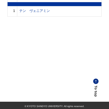
1
テン ヴェニアミン
© KYOTO SANGYO UNIVERSITY. All rights reserved.