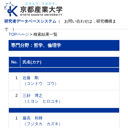
研究者データベースシステム
（ お問い合わせは，研究機構ま
で ）
TOPページ
> 検索結果一覧
専門分野：哲学、倫理学
No.
氏名(カナ)
1
近藤 剛
（コンドウ ゴウ）
2
三好 博之
（ミヨシ ヒロユキ）
1
藤高 和輝
（フジタカ カズキ）