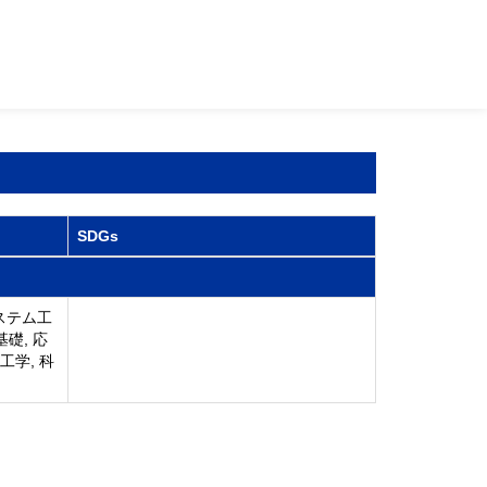
SDGs
ステム工
基礎, 応
工学, 科