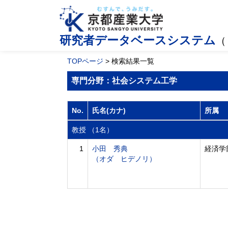
研究者データベースシステム
（
TOPページ
> 検索結果一覧
専門分野：社会システム工学
No.
氏名(カナ)
所属
教授 （1名）
1
小田 秀典
経済学
（オダ ヒデノリ）