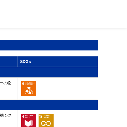
SDGs
ーの物
算機シス