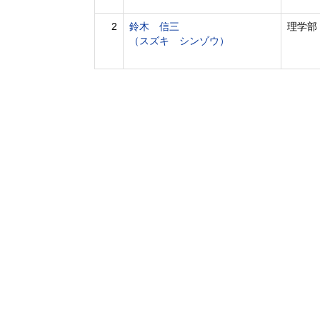
2
鈴木 信三
理学部
（スズキ シンゾウ）