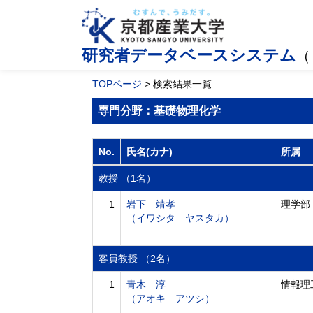
研究者データベースシステム
（
TOPページ
> 検索結果一覧
専門分野：基礎物理化学
No.
氏名(カナ)
所属
教授 （1名）
1
岩下 靖孝
理学部
（イワシタ ヤスタカ）
客員教授 （2名）
1
青木 淳
情報理
（アオキ アツシ）