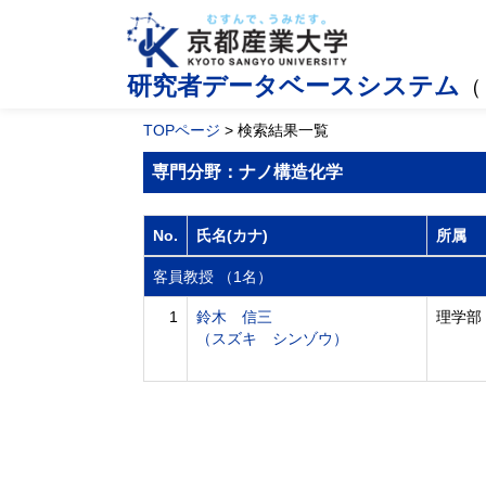
研究者データベースシステム
（
TOPページ
> 検索結果一覧
専門分野：ナノ構造化学
No.
氏名(カナ)
所属
客員教授 （1名）
1
鈴木 信三
理学部
（スズキ シンゾウ）