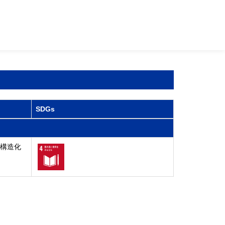
SDGs
ノ構造化