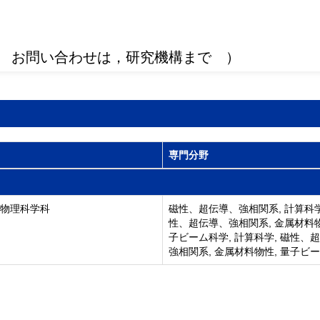
 お問い合わせは，研究機構まで ）
専門分野
 物理科学科
磁性、超伝導、強相関系, 計算科学
性、超伝導、強相関系, 金属材料物
子ビーム科学, 計算科学, 磁性、
強相関系, 金属材料物性, 量子ビ