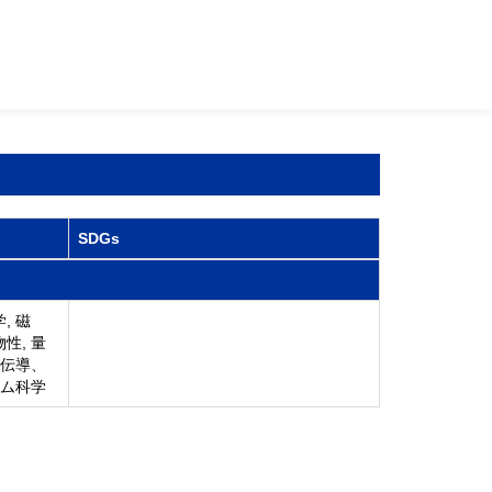
SDGs
, 磁
性, 量
超伝導、
ーム科学