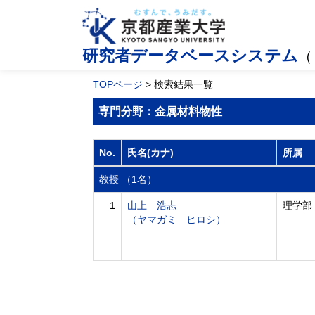
研究者データベースシステム
（
TOPページ
> 検索結果一覧
専門分野：金属材料物性
No.
氏名(カナ)
所属
教授 （1名）
1
山上 浩志
理学部
（ヤマガミ ヒロシ）