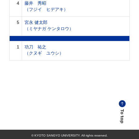
4
藤井 秀昭
（フジイ ヒデアキ）
5
宮永 健太郎
（ミヤナガ ケンタロウ）
1
功刀 祐之
（クヌギ ユウシ）
© KYOTO SANGYO UNIVERSITY. All rights reserved.