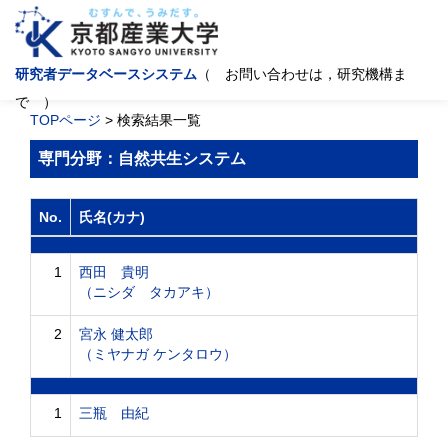
研究者データベースシステム
（ お問い合わせは，研究機構ま
で ）
TOPページ
> 検索結果一覧
専門分野：自然共生システム
No.
氏名(カナ)
1
西田 貴明
（ニシダ タカアキ）
2
宮永 健太郎
（ミヤナガ ケンタロウ）
1
三瓶 由紀