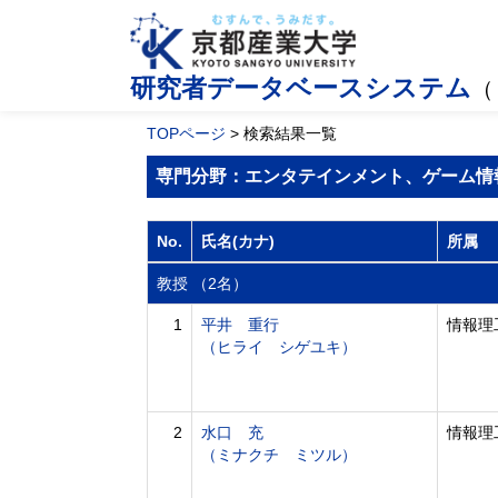
研究者データベースシステム
（
TOPページ
> 検索結果一覧
専門分野：エンタテインメント、ゲーム情
No.
氏名(カナ)
所属
教授 （2名）
1
平井 重行
情報理
（ヒライ シゲユキ）
2
水口 充
情報理
（ミナクチ ミツル）