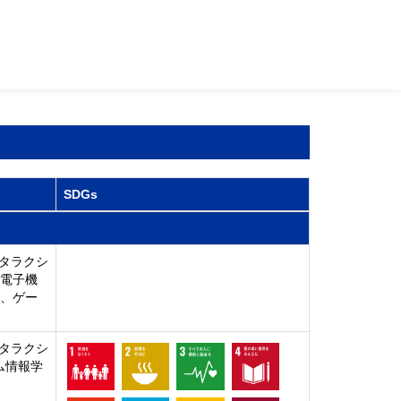
SDGs
タラクシ
、電子機
ト、ゲー
タラクシ
ム情報学