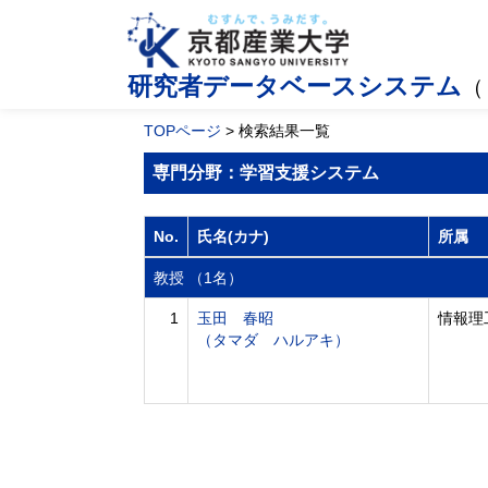
研究者データベースシステム
（
TOPページ
> 検索結果一覧
専門分野：学習支援システム
No.
氏名(カナ)
所属
教授 （1名）
1
玉田 春昭
情報理
（タマダ ハルアキ）