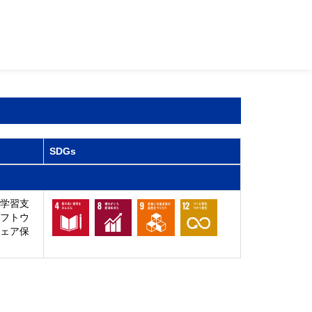
SDGs
 学習支
ソフトウ
ウェア保