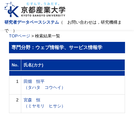
研究者データベースシステム
（ お問い合わせは，研究機構ま
で ）
TOPページ
> 検索結果一覧
専門分野：ウェブ情報学、サービス情報学
No.
氏名(カナ)
1
田畑 恒平
（タハタ コウヘイ）
2
宮森 恒
（ミヤモリ ヒサシ）