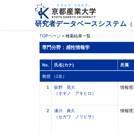
研究者データベースシステム
（
TOPページ
> 検索結果一覧
専門分野：感性情報学
No.
氏名(カナ)
所属
教授 （2名）
1
荻野 晃大
情報理
（オギノ アキヒロ）
2
瀬川 典久
情報理
（セガワ ノリヒサ）