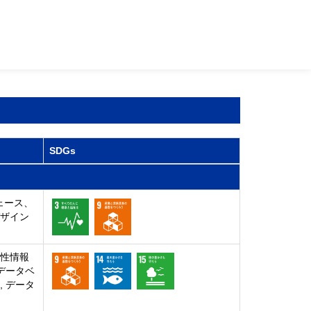
SDGs
ェース、
デザイン
感性情報
 データベ
, データ