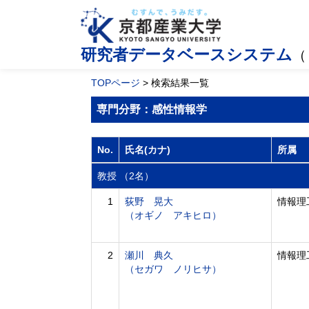
研究者データベースシステム
（
TOPページ
> 検索結果一覧
専門分野：感性情報学
No.
氏名(カナ)
所属
教授 （2名）
1
荻野 晃大
情報理
（オギノ アキヒロ）
2
瀬川 典久
情報理
（セガワ ノリヒサ）