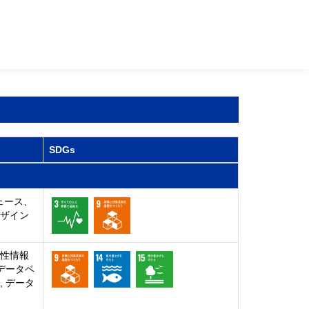
SDGs
ェース、
デザイン
感性情報
 データベ
, データ